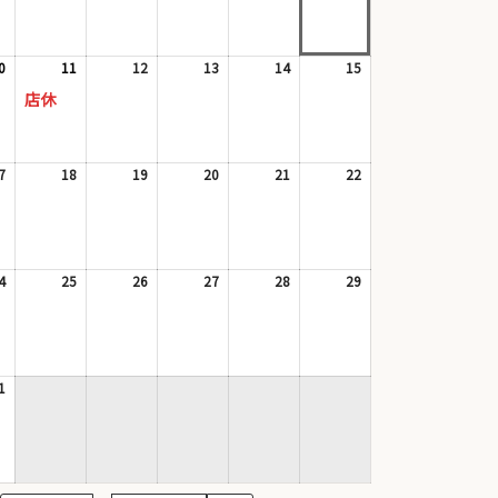
8
8
8
8
8
8
月
月
月
月
月
月
3
4
5
6
7
8
日
日
日
日
日
日
0
2026
(1
11
2026
(1
12
2026
13
2026
14
2026
15
2026
年
件
年
件
年
年
年
年
店休
8
の
8
の
8
8
8
8
月
イ
月
イ
月
月
月
月
10
ベ
11
ベ
12
13
14
15
日
ン
日
ン
日
日
日
日
7
2026
18
2026
19
2026
20
2026
21
2026
22
2026
ト)
ト)
年
年
年
年
年
年
8
8
8
8
8
8
月
月
月
月
月
月
17
18
19
20
21
22
日
日
日
日
日
日
4
2026
25
2026
26
2026
27
2026
28
2026
29
2026
年
年
年
年
年
年
8
8
8
8
8
8
月
月
月
月
月
月
24
25
26
27
28
29
日
日
日
日
日
日
1
2026
年
8
月
31
日