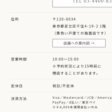
TEL 03-4400-83
住所
〒120-0034
東京都足立区千住4-19-2 1階
（黄色い戸建ての路面店です）
店舗への案内図 →
営業時間
10:00〜15:00
※予約状況により15時前に
閉店することがあります。
定休日
祝日/不定休
Visa／Mastercard／JCB／America
決済方法
PayPay／d払い／楽天ペイ
※￥4,000未満現金払いのみ