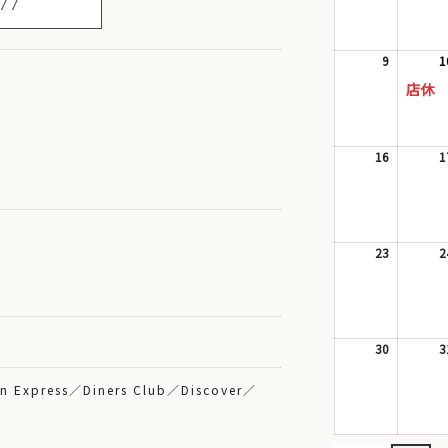
77
8
月
2
日
9
2026
1
年
店休
8
月
9
日
16
2026
1
年
8
月
16
日
23
2026
2
年
8
月
23
日
30
2026
3
年
8
n Express／Diners Club／Discover／
月
30
日