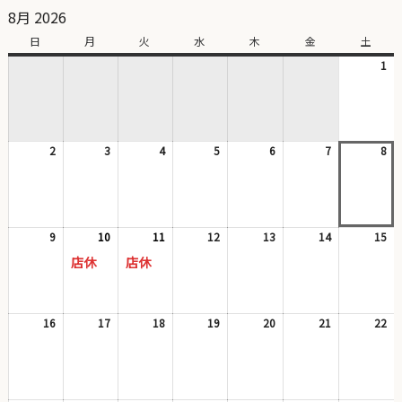
8月 2026
日
日
月
月
火
火
水
水
木
木
金
金
土
土
曜
曜
曜
曜
曜
曜
曜
1
20
日
日
日
日
日
日
日
年
8
月
1
2
2026
3
2026
4
2026
5
2026
6
2026
7
2026
8
日
20
年
年
年
年
年
年
年
8
8
8
8
8
8
8
月
月
月
月
月
月
月
2
3
4
5
6
7
8
日
日
日
日
日
日
日
9
2026
10
2026
(1
11
2026
(1
12
2026
13
2026
14
2026
15
20
年
年
件
年
件
年
年
年
年
店休
店休
8
8
の
8
の
8
8
8
8
月
月
イ
月
イ
月
月
月
月
9
10
ベ
11
ベ
12
13
14
15
日
日
ン
日
ン
日
日
日
日
16
2026
17
2026
18
2026
19
2026
20
2026
21
2026
22
20
ト)
ト)
年
年
年
年
年
年
年
8
8
8
8
8
8
8
月
月
月
月
月
月
月
16
17
18
19
20
21
22