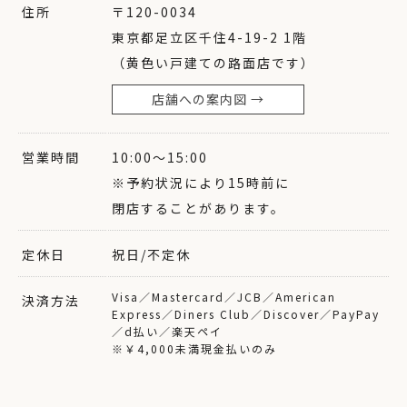
住所
〒120-0034
東京都足立区千住4-19-2 1階
（黄色い戸建ての路面店です）
店舗への案内図 →
営業時間
10:00〜15:00
※予約状況により15時前に
閉店することがあります。
定休日
祝日/不定休
Visa／Mastercard／JCB／American
決済方法
Express／Diners Club／Discover／PayPay
／d払い／楽天ペイ
※￥4,000未満現金払いのみ