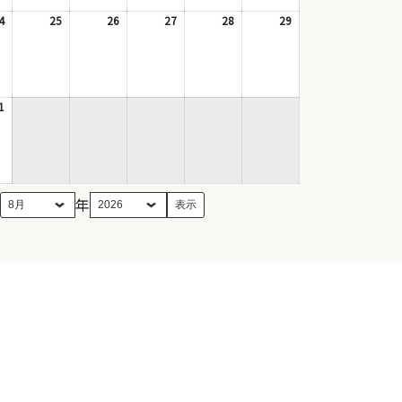
17
18
19
20
21
22
日
日
日
日
日
日
4
2026
25
2026
26
2026
27
2026
28
2026
29
2026
年
年
年
年
年
年
8
8
8
8
8
8
月
月
月
月
月
月
24
25
26
27
28
29
日
日
日
日
日
日
1
2026
年
8
月
31
日
月
年