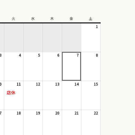
火
火
水
水
木
木
金
金
土
土
曜
曜
曜
曜
曜
1
2026
日
日
日
日
日
年
8
月
1
3
2026
4
2026
5
2026
6
2026
7
2026
8
日
2026
年
年
年
年
年
年
8
8
8
8
8
8
月
月
月
月
月
月
3
4
5
6
7
8
日
日
日
日
日
日
0
2026
(1
11
2026
(1
12
2026
13
2026
14
2026
15
2026
年
件
年
件
年
年
年
年
店休
8
の
8
の
8
8
8
8
月
イ
月
イ
月
月
月
月
10
ベ
11
ベ
12
13
14
15
日
ン
日
ン
日
日
日
日
7
2026
18
2026
19
2026
20
2026
21
2026
22
2026
ト)
ト)
年
年
年
年
年
年
8
8
8
8
8
8
月
月
月
月
月
月