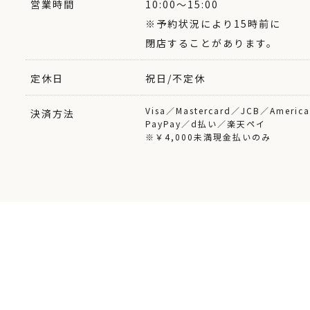
営業時間
10:00〜15:00
※予約状況により15時前に
閉店することがあります。
定休日
祝日/不定休
Visa／Mastercard／JCB／America
決済方法
PayPay／d払い／楽天ペイ
※￥4,000未満現金払いのみ