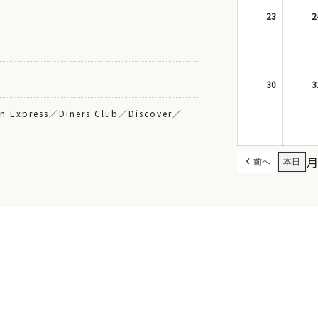
16
日
23
2026
2
年
8
月
23
日
30
2026
3
年
8
n Express／Diners Club／Discover／
月
30
日
前へ
本日