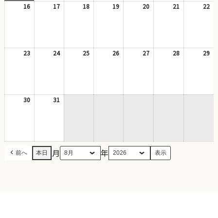
日
日
ン
日
ン
日
日
日
日
16
2026
17
2026
18
2026
19
2026
20
2026
21
2026
22
20
ト)
ト)
年
年
年
年
年
年
年
8
8
8
8
8
8
8
月
月
月
月
月
月
月
16
17
18
19
20
21
22
日
日
日
日
日
日
日
23
2026
24
2026
25
2026
26
2026
27
2026
28
2026
29
20
年
年
年
年
年
年
年
8
8
8
8
8
8
8
月
月
月
月
月
月
月
23
24
25
26
27
28
29
日
日
日
日
日
日
日
30
2026
31
2026
年
年
8
8
月
月
30
31
日
日
月
年
前へ
本日