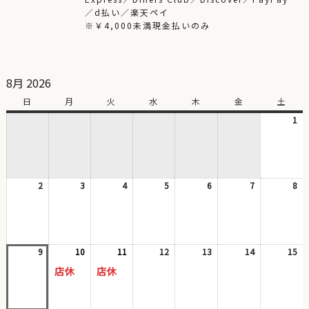
／d払い／楽天ペイ
※￥4,000未満現金払いのみ
8月 2026
日
日
月
月
火
火
水
水
木
木
金
金
土
土
曜
曜
曜
曜
曜
曜
曜
1
20
日
日
日
日
日
日
日
年
8
月
1
2
2026
3
2026
4
2026
5
2026
6
2026
7
2026
8
日
20
年
年
年
年
年
年
年
8
8
8
8
8
8
8
月
月
月
月
月
月
月
2
3
4
5
6
7
8
日
日
日
日
日
日
日
9
2026
10
2026
(1
11
2026
(1
12
2026
13
2026
14
2026
15
20
年
年
件
年
件
年
年
年
年
店休
店休
8
8
の
8
の
8
8
8
8
月
月
イ
月
イ
月
月
月
月
9
10
ベ
11
ベ
12
13
14
15