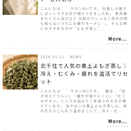
こんにちは＾＾ サロンMiiです。 日差しの強さ
にびっくりする日が増えてきましたね。 紫外線
をたくさん浴びると お肌だけじゃなく体の内側
も知らないうちにお疲れモードに…。 そんな時
におすすめなのが “よもぎ蒸し”...
More...
2026.05.12 NEWS
北千住で人気の黄土よもぎ蒸し｜
冷え・むくみ・疲れを温活でリセ
ット
こんにちは＾＾ サロンMiiです。 最近、「体
が冷えてつらい」「疲れが抜けにくい」「むく
みやすい」というお悩みでご来店される方が増
えています。 当サロンの黄土よもぎ蒸しは、体
の芯からじんわり温めることで、冷え・む...
More...