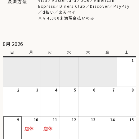
Visa／Mastercard／JCB／American
決済方法
Express／Diners Club／Discover／PayPay
／d払い／楽天ペイ
※￥4,000未満現金払いのみ
8月 2026
日
日
月
月
火
火
水
水
木
木
金
金
土
土
曜
曜
曜
曜
曜
曜
曜
1
20
日
日
日
日
日
日
日
年
8
月
1
2
2026
3
2026
4
2026
5
2026
6
2026
7
2026
8
日
20
年
年
年
年
年
年
年
8
8
8
8
8
8
8
月
月
月
月
月
月
月
2
3
4
5
6
7
8
日
日
日
日
日
日
日
9
2026
10
2026
(1
11
2026
(1
12
2026
13
2026
14
2026
15
20
年
年
件
年
件
年
年
年
年
店休
店休
8
8
の
8
の
8
8
8
8
月
月
イ
月
イ
月
月
月
月