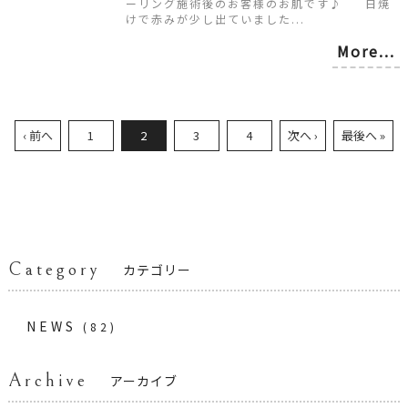
ーリング施術後のお客様のお肌です♪ 日焼
けで赤みが少し出ていました...
More...
‹ 前へ
1
2
3
4
次へ ›
最後へ »
Category
カテゴリー
NEWS
(82)
Archive
アーカイブ