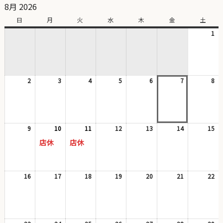
8月 2026
日
日
月
月
火
火
水
水
木
木
金
金
土
土
曜
曜
曜
曜
曜
曜
曜
1
20
日
日
日
日
日
日
日
年
8
月
1
2
2026
3
2026
4
2026
5
2026
6
2026
7
2026
8
日
20
年
年
年
年
年
年
年
8
8
8
8
8
8
8
月
月
月
月
月
月
月
2
3
4
5
6
7
8
日
日
日
日
日
日
日
9
2026
10
2026
(1
11
2026
(1
12
2026
13
2026
14
2026
15
20
年
年
件
年
件
年
年
年
年
店休
店休
8
8
の
8
の
8
8
8
8
月
月
イ
月
イ
月
月
月
月
9
10
ベ
11
ベ
12
13
14
15
日
日
ン
日
ン
日
日
日
日
16
2026
17
2026
18
2026
19
2026
20
2026
21
2026
22
20
ト)
ト)
年
年
年
年
年
年
年
8
8
8
8
8
8
8
月
月
月
月
月
月
月
16
17
18
19
20
21
22