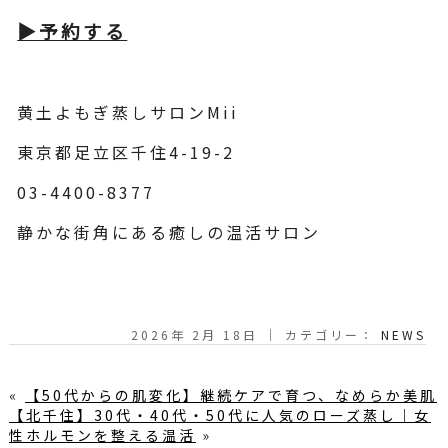
▶︎予約する
黄土よもぎ蒸しサロンMii
東京都足立区千住4-19-2
03-4400-8377
静かな街角にある癒しの温活サロン
2026年 2月 18日 ｜ カテゴリー：
NEWS
«
【50代からの肌変化】継続ケアで育つ、なめらか美肌
【北千住】30代・40代・50代に人気のローズ蒸し｜女
性ホルモンを整える温活
»