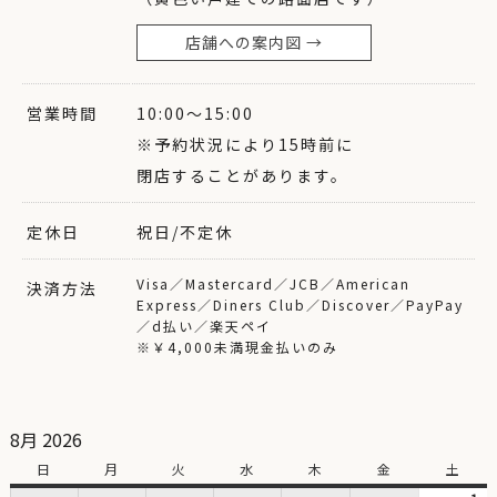
店舗への案内図 →
営業時間
10:00〜15:00
※予約状況により15時前に
閉店することがあります。
定休日
祝日/不定休
Visa／Mastercard／JCB／American
決済方法
Express／Diners Club／Discover／PayPay
／d払い／楽天ペイ
※￥4,000未満現金払いのみ
8月 2026
日
日
月
月
火
火
水
水
木
木
金
金
土
土
曜
曜
曜
曜
曜
曜
曜