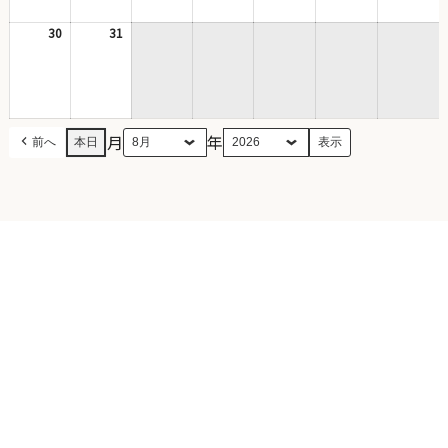
23
24
25
26
27
28
29
日
日
日
日
日
日
日
30
2026
31
2026
年
年
8
8
月
月
30
31
日
日
月
年
前へ
本日