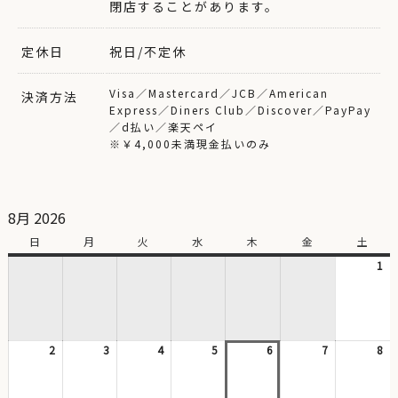
閉店することがあります。
定休日
祝日/不定休
Visa／Mastercard／JCB／American
決済方法
Express／Diners Club／Discover／PayPay
／d払い／楽天ペイ
※￥4,000未満現金払いのみ
8月 2026
日
日
月
月
火
火
水
水
木
木
金
金
土
土
曜
曜
曜
曜
曜
曜
曜
1
20
日
日
日
日
日
日
日
年
8
月
1
2
2026
3
2026
4
2026
5
2026
6
2026
7
2026
8
日
20
年
年
年
年
年
年
年
8
8
8
8
8
8
8