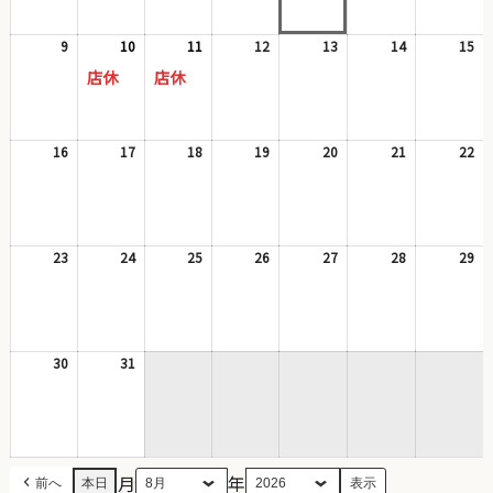
月
月
月
月
月
月
月
2
3
4
5
6
7
8
日
日
日
日
日
日
日
9
2026
10
2026
(1
11
2026
(1
12
2026
13
2026
14
2026
15
20
年
年
件
年
件
年
年
年
年
店休
店休
8
8
の
8
の
8
8
8
8
月
月
イ
月
イ
月
月
月
月
9
10
ベ
11
ベ
12
13
14
15
日
日
ン
日
ン
日
日
日
日
16
2026
17
2026
18
2026
19
2026
20
2026
21
2026
22
20
ト)
ト)
年
年
年
年
年
年
年
8
8
8
8
8
8
8
月
月
月
月
月
月
月
16
17
18
19
20
21
22
日
日
日
日
日
日
日
23
2026
24
2026
25
2026
26
2026
27
2026
28
2026
29
20
年
年
年
年
年
年
年
8
8
8
8
8
8
8
月
月
月
月
月
月
月
23
24
25
26
27
28
29
日
日
日
日
日
日
日
30
2026
31
2026
年
年
8
8
月
月
30
31
日
日
月
年
前へ
本日