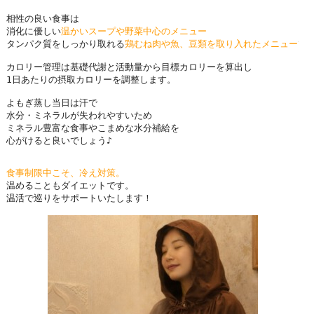
相性の良い食事は

消化に優しい
温かいスープや野菜中心のメニュー
タンパク質をしっかり取れる
鶏むね肉や魚、豆類を取り入れたメニュー
です
カロリー管理は基礎代謝と活動量から目標カロリーを算出し

1日あたりの摂取カロリーを調整します。

よもぎ蒸し当日は汗で

水分・ミネラルが失われやすいため

ミネラル豊富な食事やこまめな水分補給を

心がけると良いでしょう♪

食事制限中こそ、冷え対策。
温めることもダイエットです。

温活で巡りをサポートいたします！
