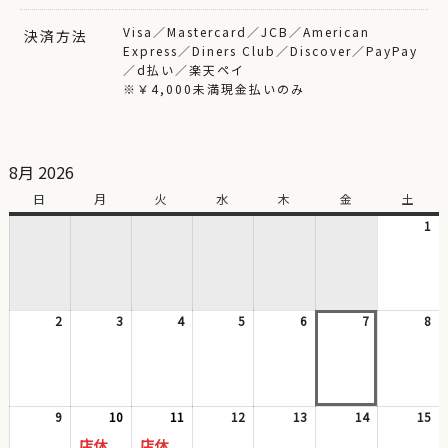
Visa／Mastercard／JCB／American
決済方法
Express／Diners Club／Discover／PayPay
／d払い／楽天ペイ
※￥4,000未満現金払いのみ
8月 2026
日
日
月
月
火
火
水
水
木
木
金
金
土
土
曜
曜
曜
曜
曜
曜
曜
1
20
日
日
日
日
日
日
日
年
8
月
1
2
2026
3
2026
4
2026
5
2026
6
2026
7
2026
8
日
20
年
年
年
年
年
年
年
8
8
8
8
8
8
8
月
月
月
月
月
月
月
2
3
4
5
6
7
8
日
日
日
日
日
日
日
9
2026
10
2026
(1
11
2026
(1
12
2026
13
2026
14
2026
15
20
年
年
件
年
件
年
年
年
年
店休
店休