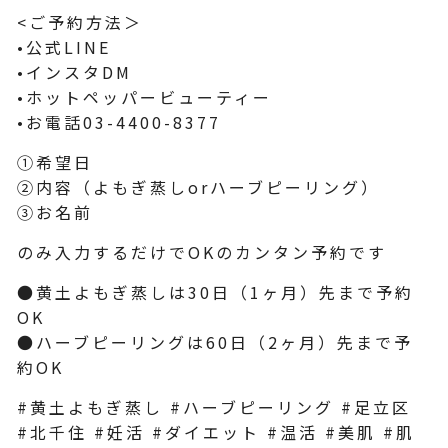
<ご予約方法＞
•公式LINE
•インスタDM
•ホットペッパービューティー
•お電話03-4400-8377
①希望日
②内容（よもぎ蒸しorハーブピーリング）
③お名前
のみ入力するだけでOKのカンタン予約です
●黄土よもぎ蒸しは30日（1ヶ月）先まで予約
OK
●ハーブピーリングは60日（2ヶ月）先まで予
約OK
#黄土よもぎ蒸し #ハーブピーリング #足立区
#北千住 #妊活 #ダイエット #温活 #美肌 #肌