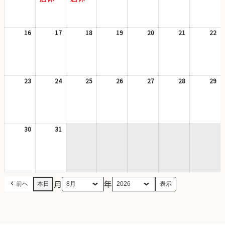
8
8
の
8
の
8
8
8
8
月
月
イ
月
イ
月
月
月
月
9
10
ベ
11
ベ
12
13
14
15
日
日
ン
日
ン
日
日
日
日
16
2026
17
2026
18
2026
19
2026
20
2026
21
2026
22
20
ト)
ト)
年
年
年
年
年
年
年
8
8
8
8
8
8
8
月
月
月
月
月
月
月
16
17
18
19
20
21
22
日
日
日
日
日
日
日
23
2026
24
2026
25
2026
26
2026
27
2026
28
2026
29
20
年
年
年
年
年
年
年
8
8
8
8
8
8
8
月
月
月
月
月
月
月
23
24
25
26
27
28
29
日
日
日
日
日
日
日
30
2026
31
2026
年
年
8
8
月
月
30
31
日
日
月
年
前へ
本日